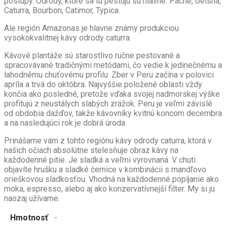
postupy. Odrody, ktoré sa tu pestujú su hlavne: Pache, Geisha,
Caturra, Bourbon, Catimor, Typica.
Ale región Amazonas je hlavne známy produkciou
vysokokvalitnej kávy odrody caturra.
Kávové plantáže sú starostlivo ručne pestované a
spracovávané tradičnými metódami, čo vedie k jedinečnému a
lahodnému chuťovému profilu. Zber v Peru začína v polovici
apríla a trvá do októbra. Najvyššie položené oblasti vždy
končia ako posledné, pretože vďaka svojej nadmorskej výške
profitujú z neustálych slabých zrážok. Peru je veľmi závislé
od obdobia dažďov, takže kávovníky kvitnú koncom decembra
a na nasledujúci rok je dobrá úroda.
Prinášame vám z tohto regiónu kávy odrody caturra, ktorá v
našich očiach absolútne stelesňuje obraz kávy na
každodenné pitie. Je sladká a veľmi vyrovnaná. V chuti
objavíte hrušku a sladké černice v kombinácii s mandľovo
orieškovou sladkosťou. Vhodná na každodenné popíjanie ako
moka, espresso, alebo aj ako konzervatívnejší filter. My si ju
naozaj užívame.
Hmotnosť
-