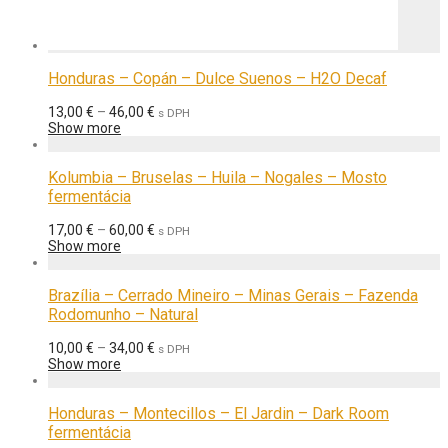
Honduras – Copán – Dulce Suenos – H2O Decaf
Price
13,00
€
–
46,00
€
s DPH
range:
Show more
13,00 €
through
46,00 €
Kolumbia – Bruselas – Huila – Nogales – Mosto
fermentácia
Price
17,00
€
–
60,00
€
s DPH
range:
Show more
17,00 €
through
60,00 €
Brazília – Cerrado Mineiro – Minas Gerais – Fazenda
Rodomunho – Natural
Price
10,00
€
–
34,00
€
s DPH
range:
Show more
10,00 €
through
34,00 €
Honduras – Montecillos – El Jardin – Dark Room
fermentácia