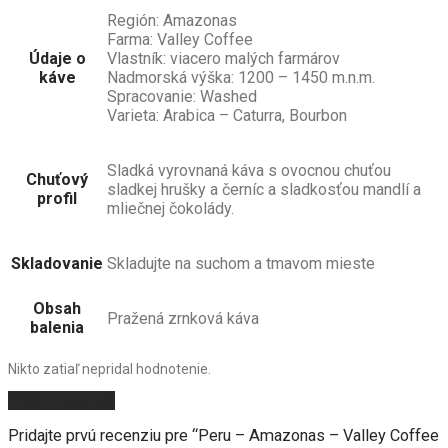
Región: Amazonas
Farma: Valley Coffee
Údaje o
Vlastník: viacero malých farmárov
káve
Nadmorská výška: 1200 – 1450 m.n.m.
Spracovanie: Washed
Varieta: Arabica – Caturra, Bourbon
Sladká vyrovnaná káva s ovocnou chuťou
Chuťový
sladkej hrušky a černíc a sladkosťou mandlí a
profil
mliečnej čokolády.
Skladovanie
Skladujte na suchom a tmavom mieste
Obsah
Pražená zrnková káva
balenia
Nikto zatiaľ nepridal hodnotenie.
Pridať recenziu
Pridajte prvú recenziu pre “Peru – Amazonas – Valley Coffee