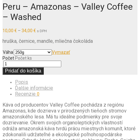
Peru – Amazonas – Valley Coffee
– Washed
Price
10,00
€
–
34,00
€
s DPH
range:
10,00 €
hruška, černice, mandle, mliečna čokoláda
through
34,00 €
Váha
Vymazať
Počet
Počet ks
Pridať do košíka
Popis
Ďalšie informácie
Recenzie
0
Káva od producentov Valley Coffee pochádza z regiónu
Amazonas, kde dozrieva v prirodzených tieňoch stromov
amazonského lesa. Má tu ideálne podmienky pre svoje
dozrievanie. Okrem svojich organoleptických vlastností
odráža amazonská káva tvrdú prácu miestnych komunít, ktoré
zdokonalili udržateľné a ekologické poľnohospodárske