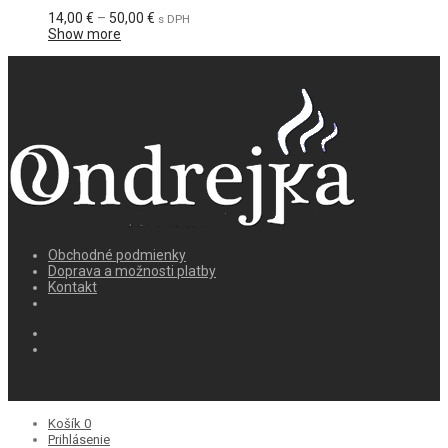
Price
14,00
€
–
50,00
€
s DPH
range:
Show more
14,00 €
through
50,00 €
Obchodné podmienky
Doprava a možnosti platby
Kontakt
Košík
0
Prihlásenie