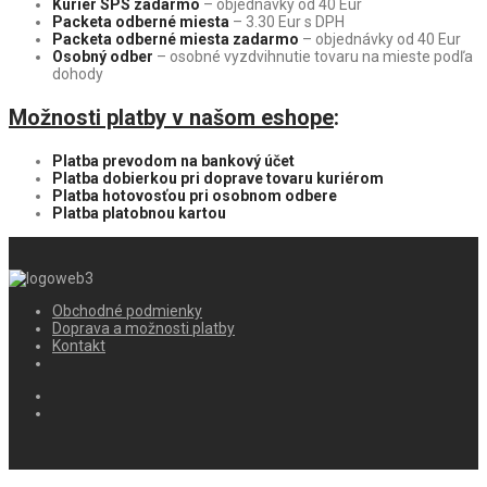
Kuriér SPS zadarmo
– objednávky od 40 Eur
Packeta odberné miesta
– 3.30 Eur s DPH
Packeta odberné miesta
zadarmo
– objednávky od 40 Eur
Osobný odber
– osobné vyzdvihnutie tovaru na mieste podľa
dohody
Možnosti platby v našom eshope
:
Platba prevodom na bankový účet
Platba dobierkou pri doprave tovaru kuriérom
Platba hotovosťou pri osobnom odbere
Platba platobnou kartou
Obchodné podmienky
Doprava a možnosti platby
Kontakt