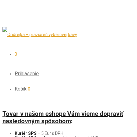
0
Prihlásenie
Košík
0
T
ovar v našom eshope Vám vieme dopraviť
nasledovným spôsobom
:
Kuriér SPS
– 5 Eur s DPH